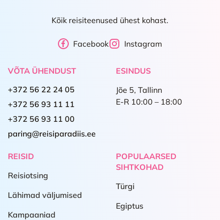
Kõik reisiteenused ühest kohast.
Facebook
Instagram
VÕTA ÜHENDUST
ESINDUS
+372 56 22 24 05
Jõe 5, Tallinn
E-R 10:00 – 18:00
+372 56 93 11 11
+372 56 93 11 00
paring@reisiparadiis.ee
REISID
POPULAARSED
SIHTKOHAD
Reisiotsing
Türgi
Lähimad väljumised
Egiptus
Kampaaniad