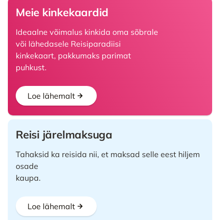
Meie kinkekaardid
Ideaalne võimalus kinkida oma sõbrale
või lähedasele Reisiparadiisi
kinkekaart, pakkumaks parimat
puhkust.
Loe lähemalt
Reisi järelmaksuga
Tahaksid ka reisida nii, et maksad selle eest hiljem
osade
kaupa.
Loe lähemalt