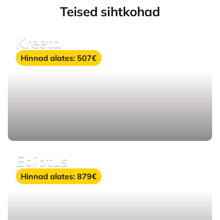
Teised sihtkohad
kreeta
Hinnad alates:
507€
egiptus
Hinnad alates:
879€