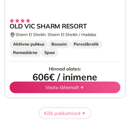
OLD VIC SHARM RESORT
Sharm El Sheikh, Sharm El Sheikh / Hadaba
Aktiivne puhkus
Bassein
Peresõbralik
Rannaäärne
Spaa
Hinnad alates:
606€ / inimene
Vaata lähemalt
Kõik pakkumised