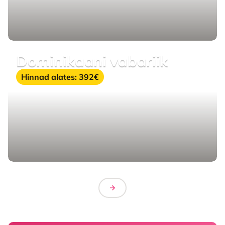
dominikaani vabariik
Hinnad alates:
392€