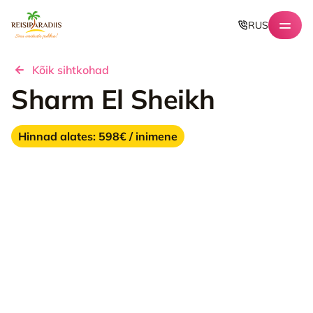
RUS
Kõik sihtkohad
Sharm El Sheikh
Hinnad alates:
598€ / inimene